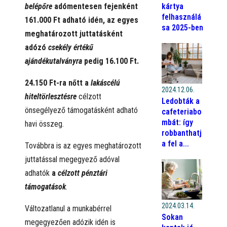
kártya
belépőre
adómentesen fejenként
felhasználá
161.000 Ft adható idén, az egyes
sa 2025-ben
meghatározott juttatásként
adózó
csekély értékű
ajándékutalványra
pedig 16.100 Ft.
24.150 Ft-ra nőtt a
lakáscélú
2024.12.06.
hiteltörlesztésre
célzott
Ledobták a
önsegélyező támogatásként adható
cafeteriabo
mbát: így
havi összeg.
robbanthatj
a fel a...
Továbbra is az egyes meghatározott
juttatással megegyező adóval
adhatók
a
célzott pénztári
támogatások
.
2024.03.14.
Változatlanul a munkabérrel
Sokan
megegyezően adózik idén is