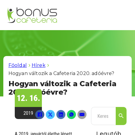
Főoldal
Hírek
Hogyan változik a Cafeteria 2020. adóévre?
Hogyan változik a Cafeteria
2020. adóévre?
12. 16.
2019
Keresés
Legutób
A 2019. januártól életbe lépett