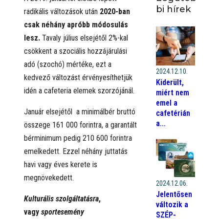
bi hírek
radikális változások után
2020-ban
csak néhány apróbb módosulás
lesz.
Tavaly július elsejétől 2%-kal
csökkent a szociális hozzájárulási
adó (szochó) mértéke, ezt a
2024.12.10.
kedvező változást érvényesíthetjük
Kiderült,
idén a cafeteria elemek szorzójánál.
miért nem
emel a
Január elsejétől a minimálbér bruttó
cafetérián
a...
összege 161 000 forintra, a garantált
bérminimum pedig 210 600 forintra
emelkedett. Ezzel néhány juttatás
havi vagy éves kerete is
megnövekedett.
2024.12.06.
Jelentősen
Kulturális szolgáltatásra
,
változik a
vagy
sportesemény
SZÉP-