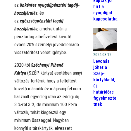
kaptak jó
az
önkéntes nyugdíjpénztári tagdíj-
hírt a
nyugdíjjal
hozzájárulás
, és
kapcsolatba
az
egészségpénztári tagdíj-
hozzájárulás
, amelyek után a
pénztártag a befizetést követő
évben 20% személyi jövedelemadó
visszatérítést vehet igénybe.
2024.03.12.
Levonás
2020-tól
Széchenyi Pihenő
jöhet a
Kártya
(SZÉP-kártya) esetében annyi
Szép-
kártyáknál,
változás történik, hogy a feltöltést
új
követő második év májusáig fel nem
határidőre
használt egyenleg után az eddigi díj
figyelmezte
tnek
3 %-ról 3 %, de minimum 100 Ft-ra
változik, tehát kiegészül egy
minimum összeggel. Nagyban
könnyíti a társkártyák, elveszett